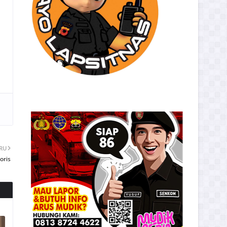
ARU
oris