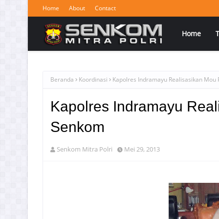
Home
About
Contact
Home
Beranda
Koordinasi
Kapolres Indramayu Realisasikan Mou 
Kapolres Indramayu Real
Senkom
Senkom Mitra Polri
Mei 29, 2013