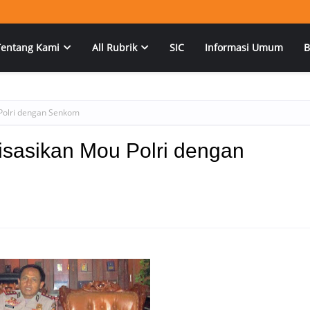
Tentang Kami
All Rubrik
SIC
Informasi Umum
B
Polri dengan Senkom
isasikan Mou Polri dengan