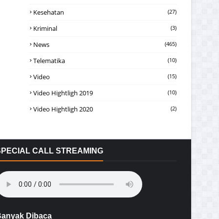
Kesehatan
(27)
Kriminal
(3)
News
(465)
Telematika
(10)
Video
(15)
Video Hightligh 2019
(10)
Video Hightligh 2020
(2)
SPECIAL CALL STREAMING
anyak Dibaca