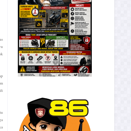
as
yu
uk
ap
om
di
tu
ga
ka