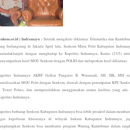
enkom.or.id | Indramayu :
Setelah mengikuti diklatnas Telematika dan Kamtibm
ang berlangsung di Jakarta April lalu, Senkom Mitra Polri Kabupaten Indrama
enindaklanjuti dengan menghadap ke Kapolres Indramayu, Kamis (23/5) unt
enyampaikan hasil MOU Senkom dengan POLRI dan melaporkan hasil diklatnas.
apolres Indramayu AKBP Golkar Pangarso R. Winarsadi, SH, SIK, MH si
erealisasikan MOU Polri dengan Senkom, diawali dengan penempatan RPU Senk
i Tower Polres, dan mempersilahkan menggunakan semua fasilitas yang ada 
apolres Indramayu.
apolres berharap Senkom Kabupaten Indramayu bisa lebih proaktif dalam memban
ugas kepolisian khususnya di wilayah hukum Kabupaten Indramayu, ju
engharapkan Senkom bisa membantu program Warung Kamtibmas dalam rang