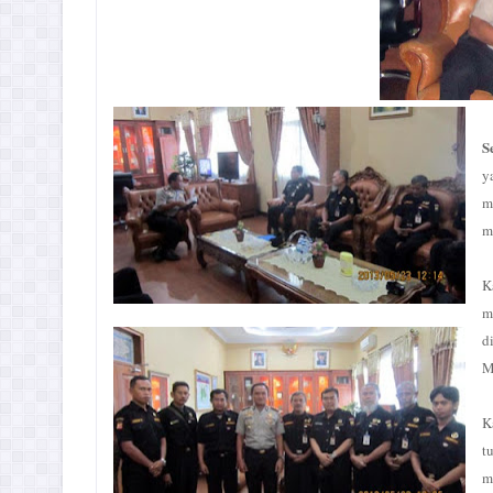
S
y
m
m
K
m
d
M
K
t
m