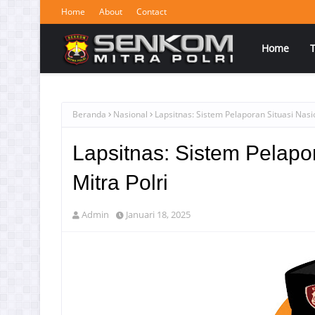
Home
About
Contact
Home
Beranda
Nasional
Lapsitnas: Sistem Pelaporan Situasi Nasi
Lapsitnas: Sistem Pelapo
Mitra Polri
Admin
Januari 18, 2025