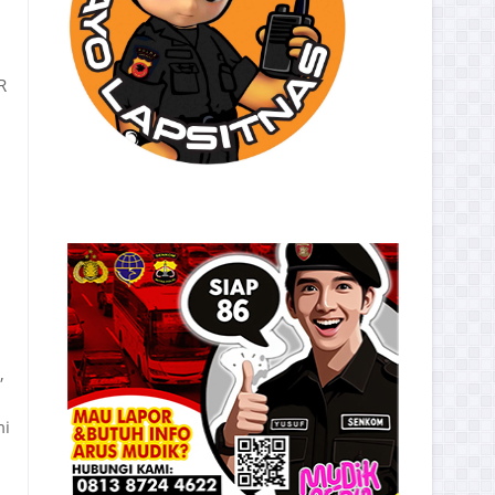
R
,
mi