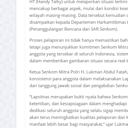
HT (Handy Talky) untuk melaporkan situasi terkin
mencakup berbagai aspek, mulai dari kondisi kea
wilayah masing-masing. Data tersebut kemudian d
disampaikan kepada Departemen Harkamtibmas (
(Penanggulangan Bencana dan SAR Senkom).
Proses pelaporan ini tidak hanya memastikan bahw
tetapi juga menunjukkan komitmen Senkom Mitra
anggota yang tersebar di seluruh Indonesia, sistem
dalam memberikan gambaran situasi secara real-
Ketua Senkom Mitra Polri H. Lukman Abdul Fatah, 
konsistensi para anggota dalam melaksanakan Lap
dari tanggung jawab sosial dan pengabdian Senk
“Lapsitnas merupakan bukti nyata bahwa Senkom 
ketertiban, dan kesiapsiagaan dalam menghadapi 
dedikasi seluruh anggota yang selalu sigap memb
akan terus meningkatkan kualitas pelaporan dan
manfaat lebih besar bagi masyarakat,” ujar Lukm