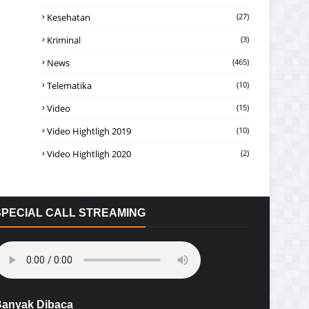
Kesehatan
(27)
Kriminal
(3)
News
(465)
Telematika
(10)
Video
(15)
Video Hightligh 2019
(10)
Video Hightligh 2020
(2)
SPECIAL CALL STREAMING
anyak Dibaca