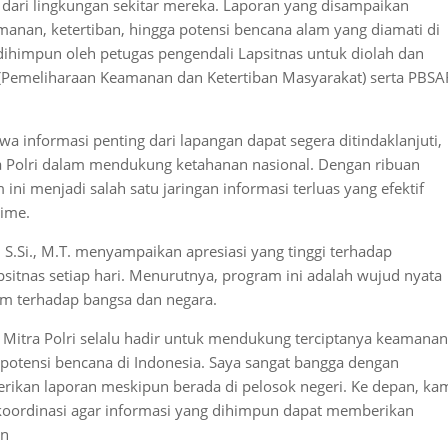
i dari lingkungan sekitar mereka. Laporan yang disampaikan
manan, ketertiban, hingga potensi bencana alam yang diamati di
ihimpun oleh petugas pengendali Lapsitnas untuk diolah dan
Pemeliharaan Keamanan dan Ketertiban Masyarakat) serta PBSA
a informasi penting dari lapangan dapat segera ditindaklanjuti,
 Polri dalam mendukung ketahanan nasional. Dengan ribuan
 ini menjadi salah satu jaringan informasi terluas yang efektif
time.
S.Si., M.T. menyampaikan apresiasi yang tinggi terhadap
sitnas setiap hari. Menurutnya, program ini adalah wujud nyata
om terhadap bangsa dan negara.
Mitra Polri selalu hadir untuk mendukung terciptanya keamanan
potensi bencana di Indonesia. Saya sangat bangga dengan
erikan laporan meskipun berada di pelosok negeri. Ke depan, ka
 koordinasi agar informasi yang dihimpun dapat memberikan
an