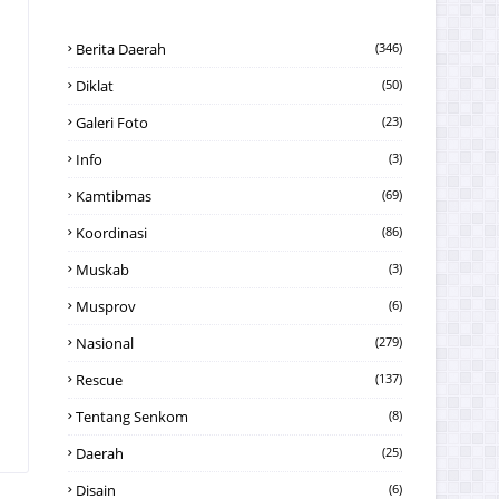
Berita Daerah
(346)
Diklat
(50)
Galeri Foto
(23)
Info
(3)
Kamtibmas
(69)
Koordinasi
(86)
Muskab
(3)
Musprov
(6)
Nasional
(279)
Rescue
(137)
Tentang Senkom
(8)
Daerah
(25)
Disain
(6)