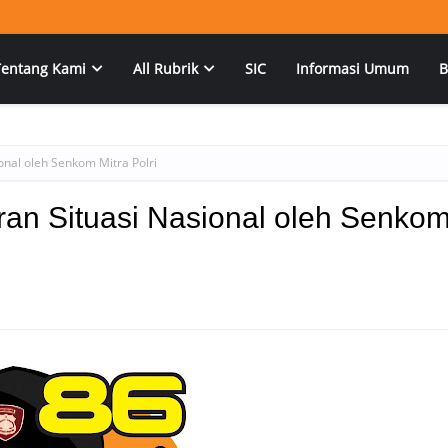
Tentang Kami
All Rubrik
SIC
Informasi Umum
B
onal oleh Senkom Mitra Polri
ran Situasi Nasional oleh Senko