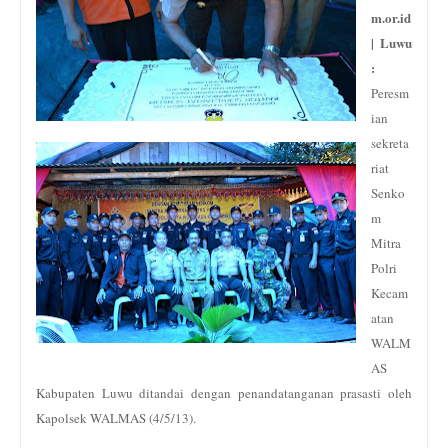
m.or.id
| Luwu
:
Peresm
ian
sekreta
riat
Senko
m
Mitra
Polri
Kecam
atan
WALM
AS
Kabupaten Luwu ditandai dengan penandatanganan prasasti oleh
Kapolsek WALMAS (4/5/13).