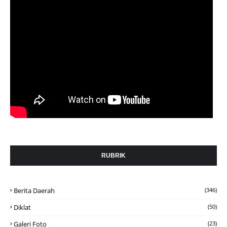
RUBRIK
Berita Daerah
(346)
Diklat
(50)
Galeri Foto
(23)