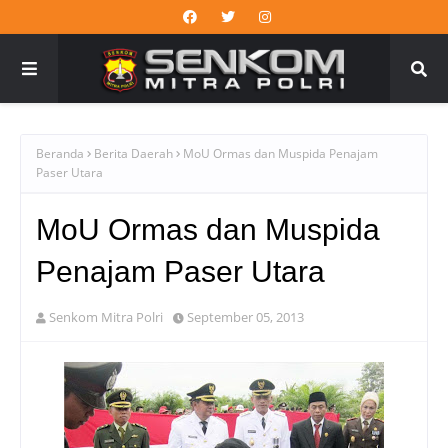
Beranda
Berita Daerah
MoU Ormas dan Muspida Penajam
Paser Utara
MoU Ormas dan Muspida
Penajam Paser Utara
Senkom Mitra Polri
September 05, 2013