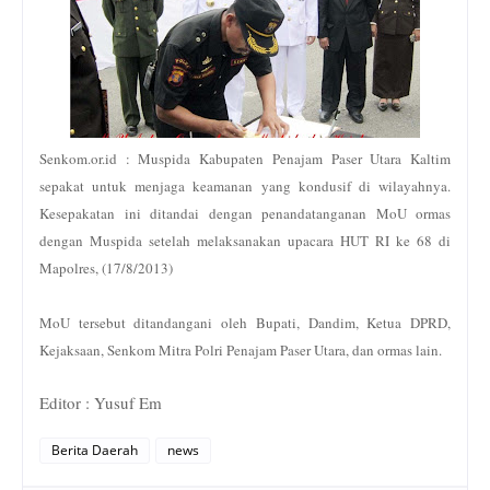
Senkom.or.id : Muspida Kabupaten Penajam Paser Utara Kaltim
sepakat untuk menjaga keamanan yang kondusif di wilayahnya.
Kesepakatan ini ditandai dengan penandatanganan MoU ormas
dengan Muspida setelah melaksanakan upacara HUT RI ke 68 di
Mapolres, (17/8/2013)
MoU tersebut ditandangani oleh Bupati, Dandim, Ketua DPRD,
Kejaksaan, Senkom Mitra Polri Penajam Paser Utara, dan ormas lain.
Editor : Yusuf Em
Berita Daerah
news