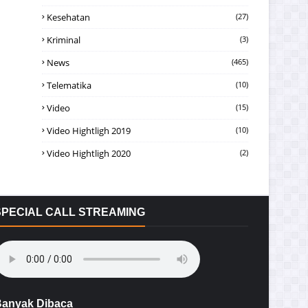
Kesehatan
(27)
Kriminal
(3)
News
(465)
Telematika
(10)
Video
(15)
Video Hightligh 2019
(10)
Video Hightligh 2020
(2)
SPECIAL CALL STREAMING
anyak Dibaca