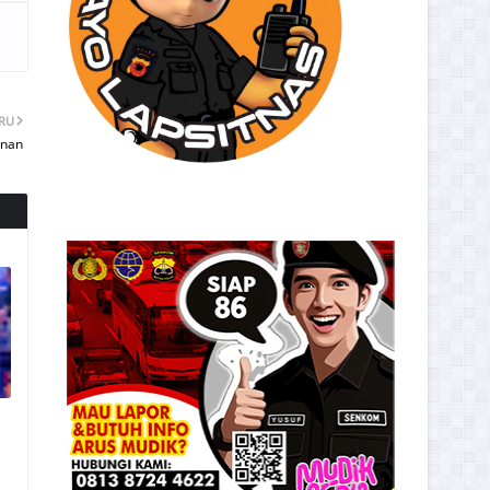
ARU
unan