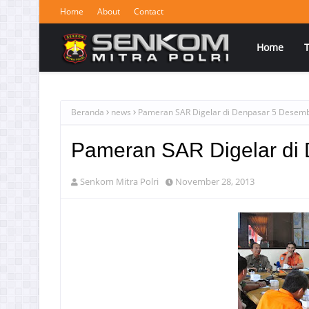
Home
About
Contact
Home
Beranda
news
Pameran SAR Digelar di Denpasar 5 Desem
Pameran SAR Digelar di
Senkom Mitra Polri
November 28, 2013