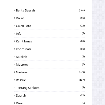
Berita Daerah
(346)
Diklat
(50)
Galeri Foto
(23)
Info
(3)
Kamtibmas
(69)
Koordinasi
(86)
Muskab
(3)
Musprov
(6)
Nasional
(279)
Rescue
(137)
Tentang Senkom
(8)
Daerah
(25)
Disain
(6)