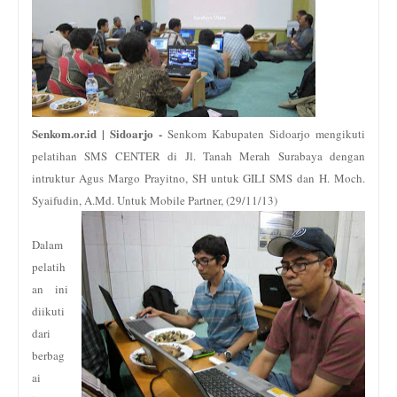
Senkom.or.id | Sidoarjo -
Senkom Kabupaten Sidoarjo mengikuti
pelatihan SMS CENTER di Jl. Tanah Merah Surabaya dengan
intruktur Agus Margo Prayitno, SH untuk GILI SMS dan H. Moch.
Syaifudin, A.Md. Untuk Mobile Partner, (29/11/13)
Dalam
pelatih
an ini
diikuti
dari
berbag
ai