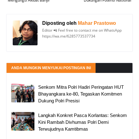
Mengungsi Akibat Banjir
Dukungan Potensi Nasional
Diposting oleh
Mahar Prastowo
Editor 📲 Feel free to contact me on WhatsApp
https://wa.me/6285773537734
ANDA MUNGKIN MENYUKAI POSTINGAN INI
Senkom Mitra Polri Hadiri Peringatan HUT
Bhayangkara ke-80, Tegaskan Komitmen
Dukung Polri Presisi
Langkah Konkret Pasca Korlantas: Senkom
Kini Rambah Divhumas Polri Demi
Terwujudnya Kamtibmas