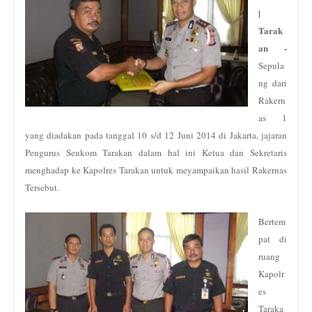
|
Tarak
an -
Sepula
ng dari
Rakern
as 1
yang diadakan pada tanggal 10 s/d 12 Juni 2014 di Jakarta, jajaran
Pengurus Senkom Tarakan dalam hal ini Ketua dan Sekretaris
menghadap ke Kapolres Tarakan untuk meyampaikan hasil Rakernas
Tersebut.
Bertem
pat di
ruang
Kapolr
es
Taraka