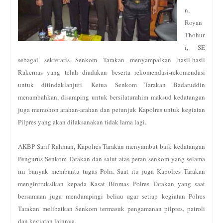
n,
Royan
Thohur
i, SE
sebagai sekretaris Senkom Tarakan menyampaikan hasil-hasil
Rakernas yang telah diadakan beserta rekomendasi-rekomendasi
untuk ditindaklanjuti. Ketua Senkom Tarakan Badaruddin
menambahkan, disamping untuk bersilaturahim maksud kedatangan
juga memohon arahan-arahan dan petunjuk Kapolres untuk kegiatan
Pilpres yang akan dilaksanakan tidak lama lagi.
AKBP Sarif Rahman, Kapolres Tarakan menyambut baik kedatangan
Pengurus Senkom Tarakan dan salut atas peran senkom yang selama
ini banyak membantu tugas Polri. Saat itu juga Kapolres Tarakan
mengintruksikan kepada Kasat Binmas Polres Tarakan yang saat
bersamaan juga mendampingi beliau agar setiap kegiatan Polres
Tarakan melibatkan Senkom termasuk pengamanan pilpres, patroli
dan kegiatan lainnya.