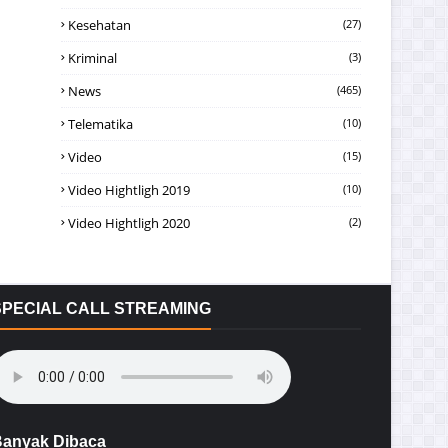
Kesehatan
(27)
Kriminal
(3)
News
(465)
Telematika
(10)
Video
(15)
Video Hightligh 2019
(10)
Video Hightligh 2020
(2)
SPECIAL CALL STREAMING
anyak Dibaca