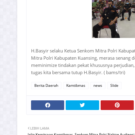
H.Basyir selaku Ketua Senkom Mitra Polri Kabupat
Mitra Polri Kabupaten Kuansing, merasa senang d
meminimize tindakan pekat khususnya perjudian, 
tugas kita bersama tutup H.Basyir. ( bams/tri)
Berita Daerah
Kamtibmas
news
Slide
LEBIH LAMA
Jalin Kemitraan Kamtibmas, Senkom Mitra Polri Nabire Audiens