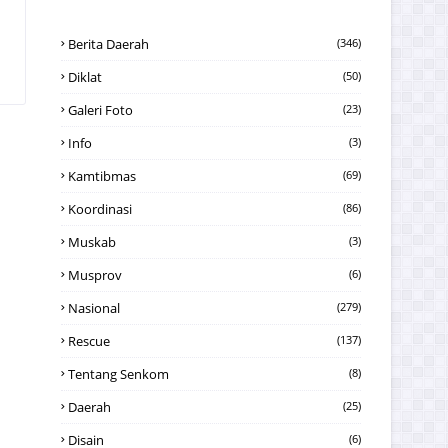
Berita Daerah
(346)
Diklat
(50)
Galeri Foto
(23)
Info
(3)
Kamtibmas
(69)
Koordinasi
(86)
Muskab
(3)
Musprov
(6)
Nasional
(279)
Rescue
(137)
Tentang Senkom
(8)
Daerah
(25)
Disain
(6)