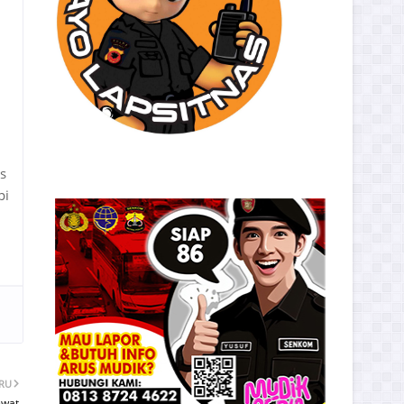
s
pi
ARU
ewat