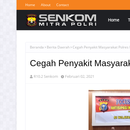
Home
About
Contact
Home
Beranda
Berita Daerah
Cegah Penyakit Masyarakat Polres
Cegah Penyakit Masyarak
R10.2 Senkom
Februari 02, 2021