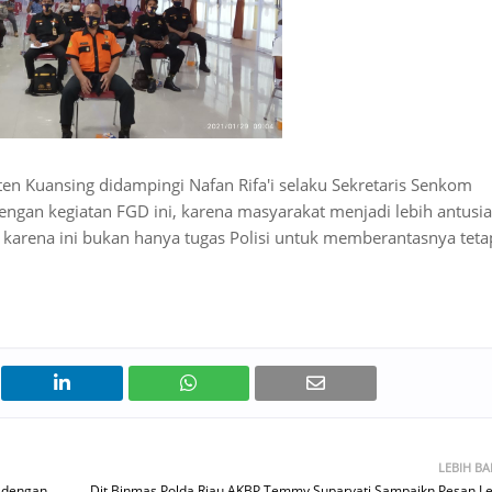
en Kuansing didampingi Nafan Rifa'i selaku Sekretaris Senkom
engan kegiatan FGD ini, karena masyarakat menjadi lebih antusia
karena ini bukan hanya tugas Polisi untuk memberantasnya teta
LEBIH B
i dengan
Dit Binmas Polda Riau AKBP Temmy Suparyati Sampaikn Pesan L