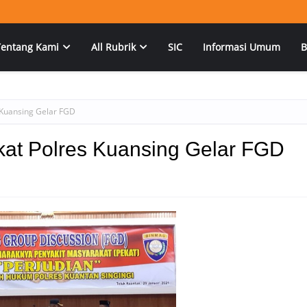
Tentang Kami
All Rubrik
SIC
Informasi Umum
B
 Kuansing Gelar FGD
at Polres Kuansing Gelar FGD