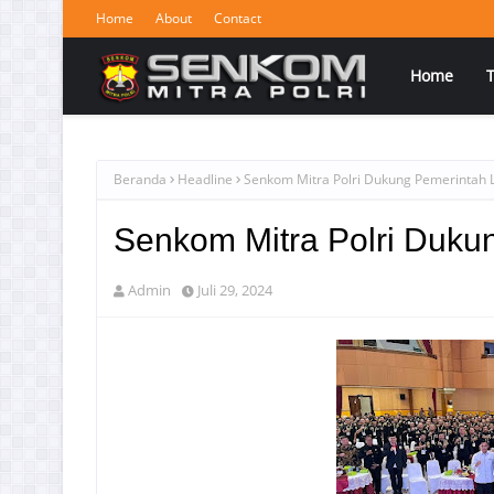
Home
About
Contact
Home
Beranda
Headline
Senkom Mitra Polri Dukung Pemerintah L
Senkom Mitra Polri Duku
Admin
Juli 29, 2024