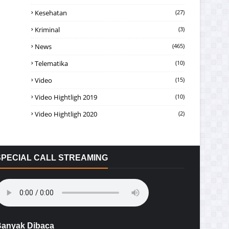
Kesehatan
(27)
Kriminal
(3)
News
(465)
Telematika
(10)
Video
(15)
Video Hightligh 2019
(10)
Video Hightligh 2020
(2)
SPECIAL CALL STREAMING
anyak Dibaca