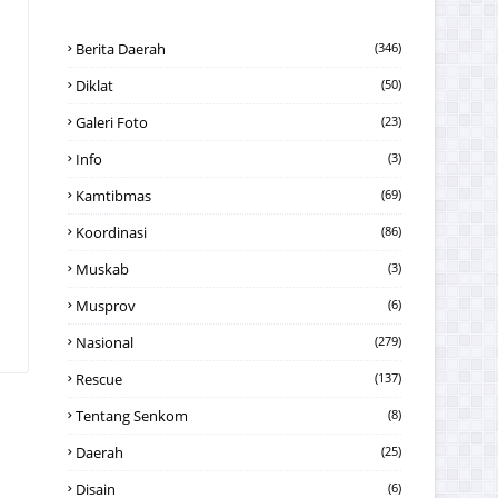
Berita Daerah
(346)
Diklat
(50)
Galeri Foto
(23)
Info
(3)
Kamtibmas
(69)
Koordinasi
(86)
Muskab
(3)
Musprov
(6)
Nasional
(279)
Rescue
(137)
Tentang Senkom
(8)
Daerah
(25)
Disain
(6)