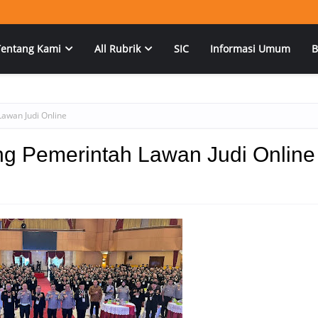
Tentang Kami
All Rubrik
SIC
Informasi Umum
B
awan Judi Online
ng Pemerintah Lawan Judi Online