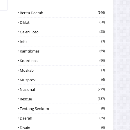
Berita Daerah
(346)
Diklat
(50)
Galeri Foto
(23)
Info
(3)
Kamtibmas
(69)
Koordinasi
(86)
Muskab
(3)
Musprov
(6)
Nasional
(279)
Rescue
(137)
Tentang Senkom
(8)
Daerah
(25)
Disain
(6)