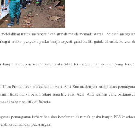
an melelahkan untuk membersihkan rumah masih menanti warga. Setelah mengala
agai resiko penyakit paska banjir seperti gatal kulit, gatal, disentri, kolera, d
anjir, walaupun secara kasat mata tidak terlihat, kuman -kuman yang terseb
ol Ultra Protection melaksanakan Aksi Anti Kuman dengan melakukan penangan
banjir tidak hanya bersih tetapi juga higienis. Aksi Anti Kuman yang berlangsu
s di beberapa titik di Jakarta.
genai penanganan kebersihan dan kesehatan di rumah paska banjir, POS kesehat
bersihan rumah dan pekarangan.