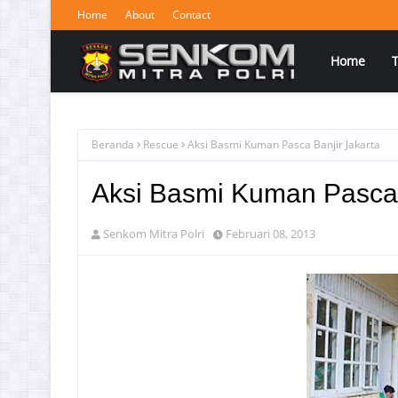
Home
About
Contact
Home
Beranda
Rescue
Aksi Basmi Kuman Pasca Banjir Jakarta
Aksi Basmi Kuman Pasca 
Senkom Mitra Polri
Februari 08, 2013