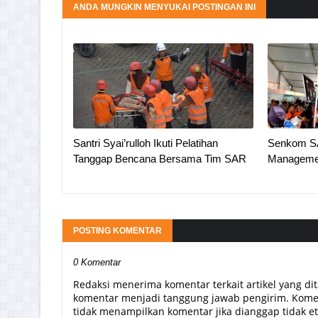
ANDA MUNGKIN MENYUKAI POSTINGAN INI
Santri Syai’rulloh Ikuti Pelatihan
Senkom SA
Tanggap Bencana Bersama Tim SAR
Managemen
POSTING KOMENTAR
0 Komentar
Redaksi menerima komentar terkait artikel yang di
komentar menjadi tanggung jawab pengirim. Komen
tidak menampilkan komentar jika dianggap tidak etis