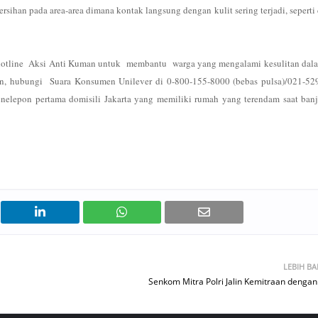
sihan pada area-area dimana kontak langsung dengan kulit sering terjadi, seperti 
 hotline Aksi Anti Kuman untuk membantu warga yang mengalami kesulitan dal
n, hubungi Suara Konsumen Unilever di 0-800-155-8000 (bebas pulsa)/021-52
nelepon pertama domisili Jakarta yang memiliki rumah yang terendam saat banji
LEBIH B
Senkom Mitra Polri Jalin Kemitraan dengan