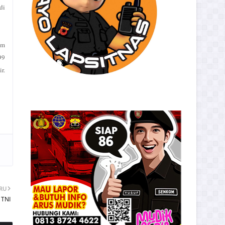
di
am
99
r.
ARU
 TNI