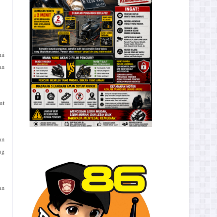
mi
an
ut
an
ng
an