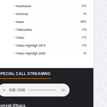
Kesehatan
(27)
Kriminal
(3)
News
(465)
Telematika
(10)
Video
(15)
Video Hightligh 2019
(10)
Video Hightligh 2020
(2)
SPECIAL CALL STREAMING
anyak Dibaca