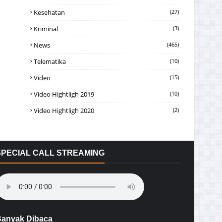
Kesehatan
(27)
Kriminal
(3)
News
(465)
Telematika
(10)
Video
(15)
Video Hightligh 2019
(10)
Video Hightligh 2020
(2)
SPECIAL CALL STREAMING
anyak Dibaca