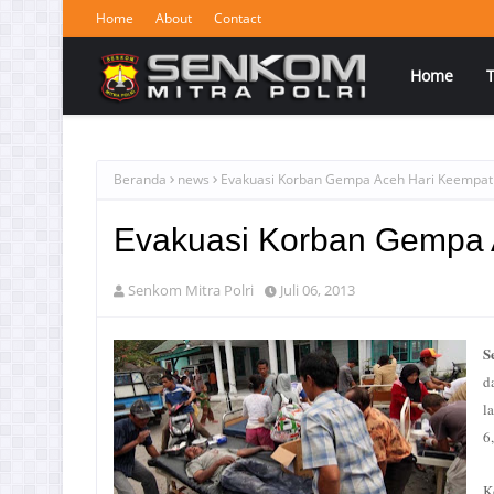
Home
About
Contact
Home
Beranda
news
Evakuasi Korban Gempa Aceh Hari Keempat
Evakuasi Korban Gempa 
Senkom Mitra Polri
Juli 06, 2013
S
d
l
6
K