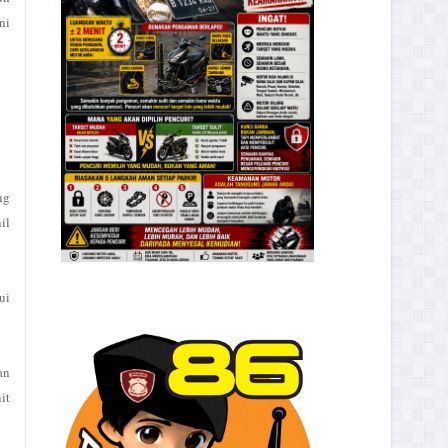
ni
ng
il
ui
an
it