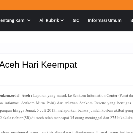
Tentang Kami
All Rubrik
SIC
Informasi Umum
B
Aceh Hari Keempat
enkom.or.id | Aceh :
Laporan yang masuk ke Senkom Information Center (Pusat da
an informasi Senkom Mitra Polri) dari relawan Senkom Rescue yang bertugas 
apangan hingga Jumat, 5 Juli 2013, melaporkan bahwa jumlah korban akibat gem
,2 skala richter (SR) di Aceh telah mencapai 35 orang meninggal dan 275 luka-luka
orban meninggal yang terakhir dievakuasi diantaranya 4 anak yang tertimb