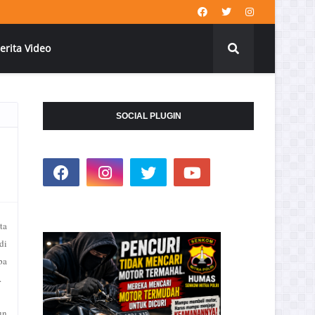
erita Video
SOCIAL PLUGIN
ta
di
pa
.
un