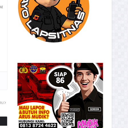
OM
ARU