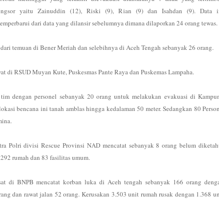
ongsor yaitu Zainuddin (12), Riski (9), Rian (9) dan Isahdan (9). Data i
emperbarui dari data yang dilansir sebelumnya dimana dilaporkan 24 orang tewas.
l dari temuan di Bener Meriah dan selebihnya di Aceh Tengah sebanyak 26 orang.
awat di RSUD Muyan Kute, Puskesmas Pante Raya dan Puskemas Lampaha.
n tim dengan personel sebanyak 20 orang untuk melakukan evakuasi di Kampu
kasi bencana ini tanah amblas hingga kedalaman 50 meter. Sedangkan 80 Person
mina.
Mitra Polri divisi Rescue Provinsi NAD mencatat sebanyak 8 orang belum diketah
292 rumah dan 83 fasilitas umum.
pusat di BNPB mencatat korban luka di Aceh tengah sebanyak 166 orang deng
ang dan rawat jalan 52 orang. Kerusakan 3.503 unit rumah rusak dengan 1.368 un