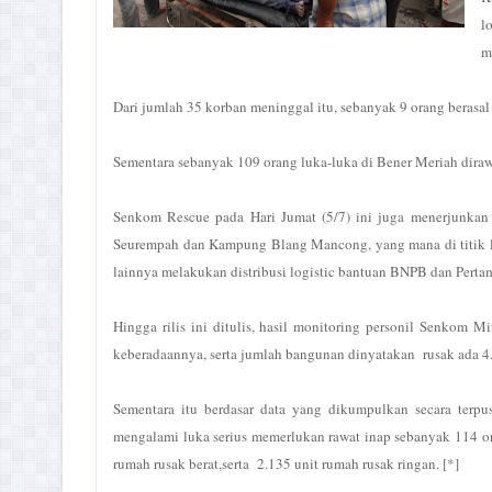
l
m
Dari jumlah 35 korban meninggal itu, sebanyak 9 orang berasa
Sementara sebanyak 109 orang luka-luka di Bener Meriah dir
Senkom Rescue pada Hari Jumat (5/7) ini juga menerjunka
Seurempah dan Kampung Blang Mancong, yang mana di titik lo
lainnya melakukan distribusi logistic bantuan BNPB dan Perta
Hingga rilis ini ditulis, hasil monitoring personil Senkom 
keberadaannya, serta jumlah bangunan dinyatakan rusak ada 4.
Sementara itu berdasar data yang dikumpulkan secara ter
mengalami luka serius memerlukan rawat inap sebanyak 114 or
rumah rusak berat,serta 2.135 unit rumah rusak ringan. [*]