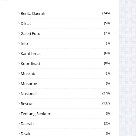
Berita Daerah
(346)
Diklat
(50)
Galeri Foto
(23)
Info
(3)
Kamtibmas
(69)
Koordinasi
(86)
Muskab
(3)
Musprov
(6)
Nasional
(279)
Rescue
(137)
Tentang Senkom
(8)
Daerah
(25)
Disain
(6)