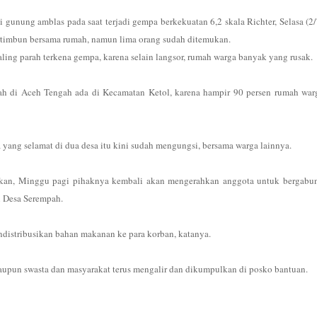
gunung amblas pada saat terjadi gempa berkekuatan 6,2 skala Richter, Selasa (2/
ertimbun bersama rumah, namun lima orang sudah ditemukan.
ling parah terkena gempa, karena selain langsor, rumah warga banyak yang rusak.
arah di Aceh Tengah ada di Kecamatan Ketol, karena hampir 90 persen rumah war
yang selamat di dua desa itu kini sudah mengungsi, bersama warga lainnya.
akan, Minggu pagi pihaknya kembali akan mengerahkan anggota untuk bergabu
 Desa Serempah.
ndistribusikan bahan makanan ke para korban, katanya.
 maupun swasta dan masyarakat terus mengalir dan dikumpulkan di posko bantuan.