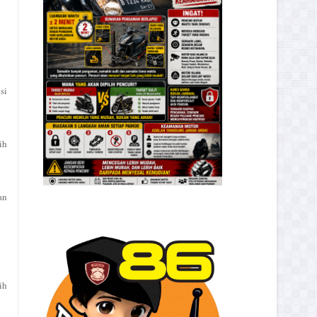
si
ih
an
ih