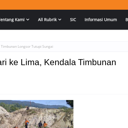
Tentang Kami
All Rubrik
SIC
Informasi Umum
B
 Timbunan Longsor Tutupi Sungai
ri ke Lima, Kendala Timbunan