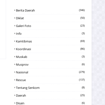
Berita Daerah
(346)
Diklat
(50)
Galeri Foto
(23)
Info
(3)
Kamtibmas
(69)
Koordinasi
(86)
Muskab
(3)
Musprov
(6)
Nasional
(279)
Rescue
(137)
Tentang Senkom
(8)
Daerah
(25)
Disain
(6)