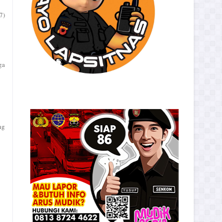
7)
ga
ng