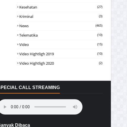
Kesehatan
(27)
Kriminal
(3)
News
(465)
Telematika
(10)
Video
(15)
Video Hightligh 2019
(10)
Video Hightligh 2020
(2)
SPECIAL CALL STREAMING
anyak Dibaca