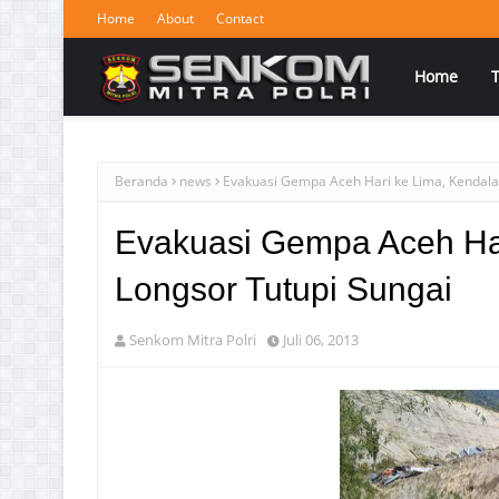
Home
About
Contact
Home
Beranda
news
Evakuasi Gempa Aceh Hari ke Lima, Kendala
Evakuasi Gempa Aceh Ha
Longsor Tutupi Sungai
Senkom Mitra Polri
Juli 06, 2013