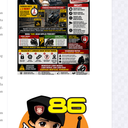
an
ta
g,
an
ng
ng
la
an
om
an