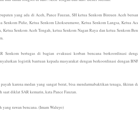
bupaten yang ada di Aceh, Pance Fauzan, SH ketua Senkom Bireuen Aceh bersa
tua Senkom Pidie, Ketua Senkom Lhokseumawe, Ketua Senkom Langsa, Ketua Ac
n, Ketua Senkom Aceh Tengah, ketua Senkom Nagan Raya dan ketua Senkom Ben
m.
R Senkom bertugas di bagian evakuasi korban bencana berkoordinasi deng
yalurkan logistik bantuan kepada masyarakat dengan berkoordinasi dengan BN
payah karena medan yang sangat berat, bisa mendarmabaktikan tenaga, fikiran d
 saat diklat SAR kemarin, kata Pance Fauzan.
ah yang rawan bencana. (Imam Waluyo)