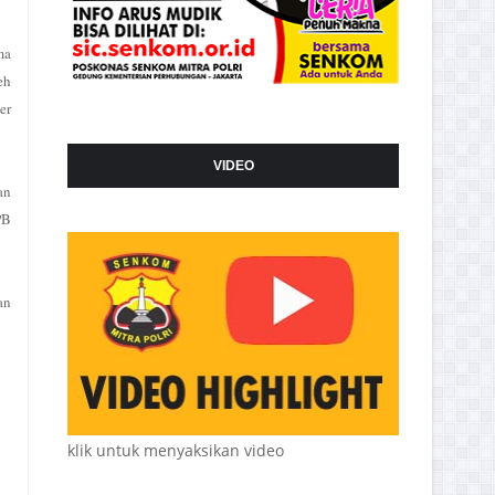
ma
eh
er
VIDEO
an
PB
an
klik untuk menyaksikan video