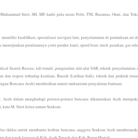
hammad Sirot, SH, SIP, hadir pula unsur Polri, TNI, Basarnas, Orari, dan Tok
emiliki kualifikasi, spesialisasi navigasi laut, penyelamatan di permukaan air d
ga menerjunkan peralatannya yaitu perahu karet, speed boat, truck pasukan, gas uda
dical Search Rescue, tali temali, pengenalan alat-alat SAR, teknik penyelamatan a
n dan respon terhadap keadaan, Bansik (Latihan fisik), teknik dan praktek rena
angan Bencana Aceh) memberikan materi mekanisme penyaluran bantuan.
ov. Aceh dalam menghadapi potensi-potensi bencana dikarenakan Aceh merupak
i, kata M. Sirot ketua umum Senkom.
 tulus ikhlas untuk membantu korban bencana, anggota Senkom Aceh memberanik
umi dan tanah longsor di Kab. Aceh Tengah dan Kab. Bener Meriah.