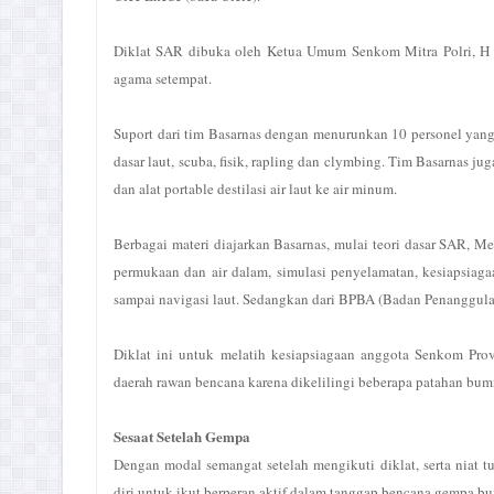
Diklat SAR dibuka oleh Ketua Umum Senkom Mitra Polri, H Mu
agama setempat.
Suport dari tim Basarnas dengan menurunkan 10 personel yang m
dasar laut, scuba, fisik, rapling dan clymbing. Tim Basarnas ju
dan alat portable destilasi air laut ke air minum.
Berbagai materi diajarkan Basarnas, mulai teori dasar SAR, Me
permukaan dan air dalam, simulasi penyelamatan, kesiapsiagaa
sampai navigasi laut. Sedangkan dari BPBA (Badan Penanggul
Diklat ini untuk melatih kesiapsiagaan anggota Senkom Pr
daerah rawan bencana karena dikelilingi beberapa patahan bum
Sesaat Setelah Gempa
Dengan modal semangat setelah mengikuti diklat, serta niat
diri untuk ikut berperan aktif dalam tanggap bencana gempa b