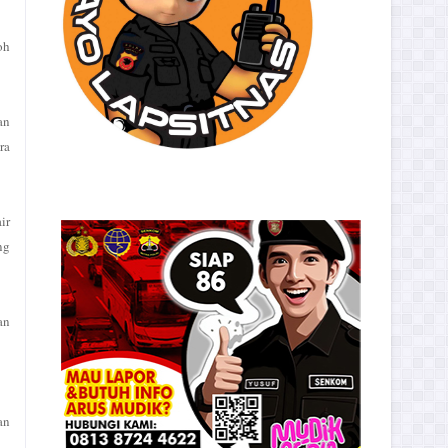
oh
an
ra
ir
ng
an
an