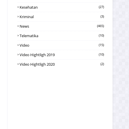
Kesehatan
(27)
Kriminal
(3)
News
(465)
Telematika
(10)
Video
(15)
Video Hightligh 2019
(10)
Video Hightligh 2020
(2)