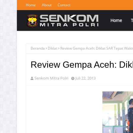
Home
About
Contact
Home
Beranda
Diklat
Review Gempa Aceh: Diklat SAR Tepat Wakt
Review Gempa Aceh: Dik
Senkom Mitra Polri
Juli 22, 2013