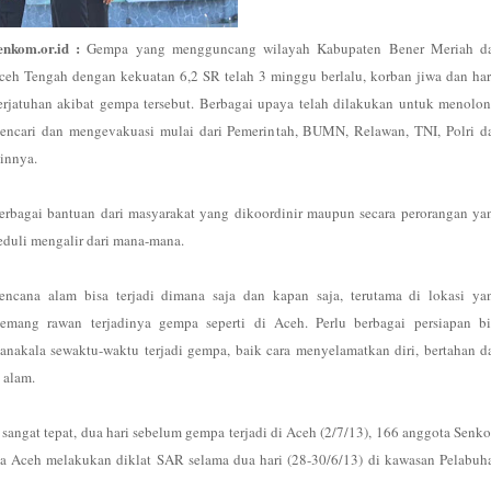
enkom.or.id :
Gempa yang mengguncang wilayah Kabupaten Bener Meriah d
ceh Tengah dengan kekuatan 6,2 SR telah 3 minggu berlalu, korban jiwa dan har
erjatuhan akibat gempa tersebut. Berbagai upaya telah dilakukan untuk menolon
encari dan mengevakuasi mulai dari Pemerintah, BUMN, Relawan, TNI, Polri d
ainnya.
erbagai bantuan dari masyarakat yang dikoordinir maupun secara perorangan ya
eduli mengalir dari mana-mana.
encana alam bisa terjadi dimana saja dan kapan saja, terutama di lokasi ya
emang rawan terjadinya gempa seperti di Aceh. Perlu berbagai persiapan bi
anakala sewaktu-waktu terjadi gempa, baik cara menyelamatkan diri, bertahan d
 alam.
sangat tepat, dua hari sebelum gempa terjadi di Aceh (2/7/13), 166 anggota Senk
a Aceh melakukan diklat SAR selama dua hari (28-30/6/13) di kawasan Pelabuh