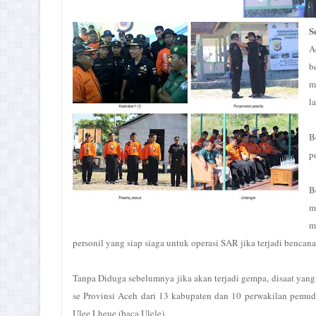
S
A
b
m
l
B
p
B
m
m
personil yang siap siaga untuk operasi SAR jika terjadi bencana
Tanpa Diduga sebelumnya jika akan terjadi gempa, disaat yang 
se Provinsi Aceh dari 13 kabupaten dan 10 perwakilan pemud
Ulee Lheue (baca Ulele).