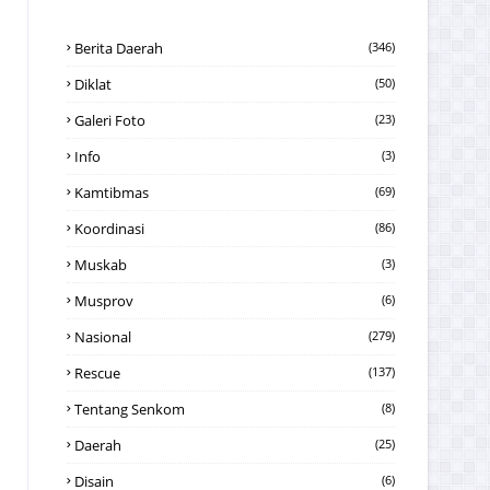
Berita Daerah
(346)
Diklat
(50)
Galeri Foto
(23)
Info
(3)
Kamtibmas
(69)
Koordinasi
(86)
Muskab
(3)
Musprov
(6)
Nasional
(279)
Rescue
(137)
Tentang Senkom
(8)
Daerah
(25)
Disain
(6)