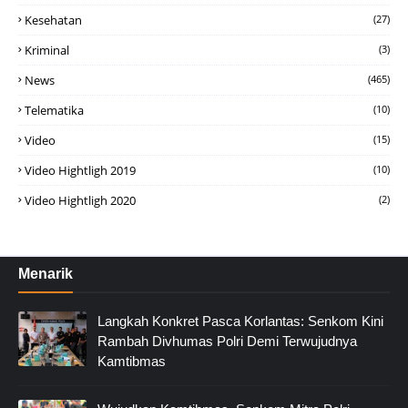
Kesehatan
(27)
Kriminal
(3)
News
(465)
Telematika
(10)
Video
(15)
Video Hightligh 2019
(10)
Video Hightligh 2020
(2)
Menarik
Langkah Konkret Pasca Korlantas: Senkom Kini
Rambah Divhumas Polri Demi Terwujudnya
Kamtibmas