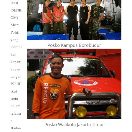
ikasi
(SENK
OM)
Mitra
Polri,
yang
Posko Kampus Borobudur
merupa
kan
kepanj
angan
tangan
POLRI,
ikut
serta
dalam
relawa
n
Posko Walikota Jakarta Timur
Badan