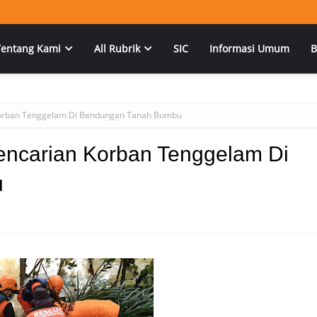
Tentang Kami
All Rubrik
SIC
Informasi Umum
B
Korban Tenggelam Di Bendungan Tanah Bumbu
ncarian Korban Tenggelam Di
u