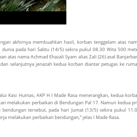
ungan akhirnya membuahkan hasil, korban tenggelam atas na
l
dunia pada hari Sabtu (14/5) sekira pukul 08.30 Wita 500 met
an atas nama Achmad Ehazali Syam alias Zali (26) asal Banjarba
 dan selanjutnya jenazah kedua korban diantar petugas ke rum
lui Kasi Humas, AKP H I Made Rasa menerangkan, kedua korb
kan melakukan perbaikan di Bendungan Pal 17. Namun kedua pr
i bendungan tersebut, pada hari Jumat (13/5) sekira pukul 11.
rja melakukan perbaikan bendungan,” jelas I Made Rasa.