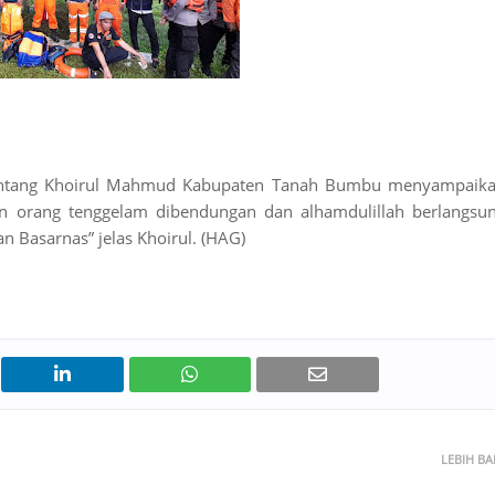
Bintang Khoirul Mahmud Kabupaten Tanah Bumbu menyampaik
n orang tenggelam dibendungan dan alhamdulillah berlangsu
n Basarnas” jelas Khoirul. (HAG)
LEBIH B