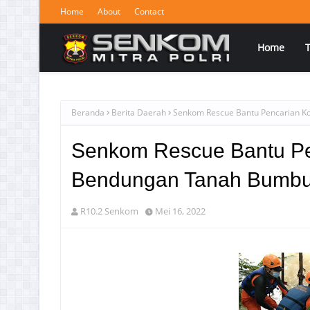
Home
About
Contact
Home
Beranda
Berita Daerah
Senkom Rescue Bantu Pencarian 
Senkom Rescue Bantu Pe
Bendungan Tanah Bumb
R10.2 Senkom
Mei 16, 2022