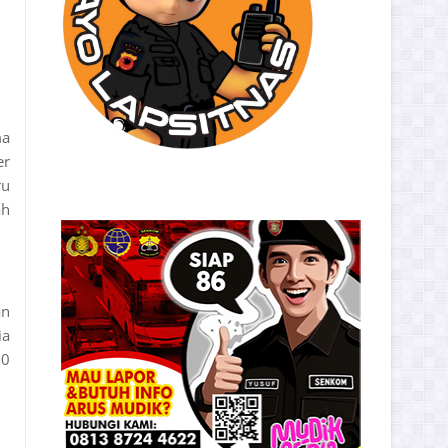
ma
er
ru
ah
an
ia
00