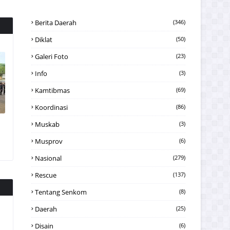
Berita Daerah
(346)
Diklat
(50)
Galeri Foto
(23)
Info
(3)
Kamtibmas
(69)
Koordinasi
(86)
Muskab
(3)
Musprov
(6)
Nasional
(279)
Rescue
(137)
Tentang Senkom
(8)
Daerah
(25)
Disain
(6)