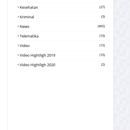
Kesehatan
(27)
Kriminal
(3)
News
(465)
Telematika
(10)
Video
(15)
Video Hightligh 2019
(10)
Video Hightligh 2020
(2)