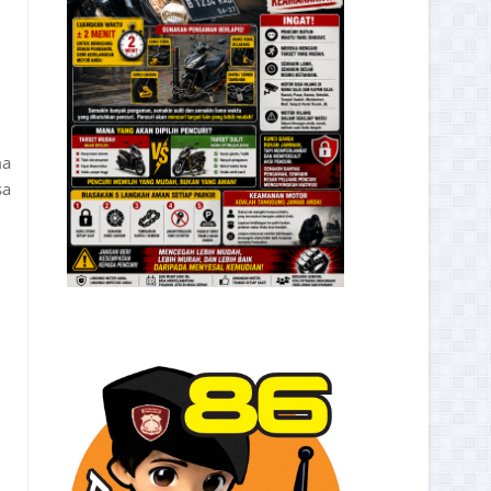
ma
sa