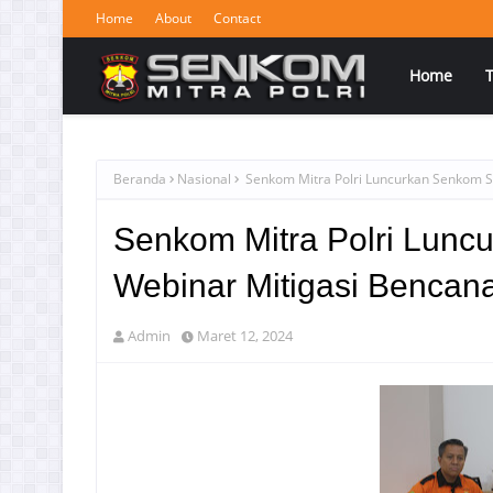
Home
About
Contact
Home
Beranda
Nasional
Senkom Mitra Polri Luncurkan Senkom S
Senkom Mitra Polri Lunc
Webinar Mitigasi Bencan
Admin
Maret 12, 2024