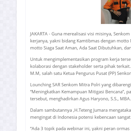
JAKARTA - Guna merealisasi visi misinya, Senkom
kerjanya, yakni bidang Kamtibmas dengan motto
motto Siaga Saat Aman, Ada Saat Dibutuhkan, dan
Untuk mengimplementasikan program kerja tersebu
kolaborasi dengan stakeholder serta pihak terkait
M.M, salah satu Ketua Pengurus Pusat (PP) Senkom
Lounching SAR Senkom Mitra Polri yang dibareng
“Meningkatkan Kemampuan Mitigasi Bencana”, pada
tersebut, menghadirkan Agus Haryono, S.S., MBA.
Dalam sambutannya ,H.Teteng Jumara mengatakan,
mengingat di Indonesia potensi kebencaan sangat 
“Ada 3 topik pada webinar ini, yakni peran orma