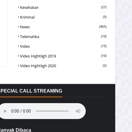
Kesehatan
(27)
Kriminal
(3)
News
(465)
Telematika
(10)
Video
(15)
Video Hightligh 2019
(10)
Video Hightligh 2020
(2)
SPECIAL CALL STREAMING
anyak Dibaca