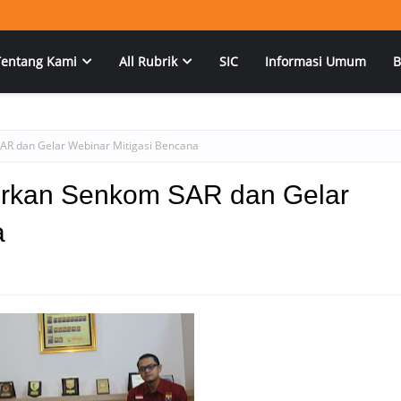
Tentang Kami
All Rubrik
SIC
Informasi Umum
B
AR dan Gelar Webinar Mitigasi Bencana
urkan Senkom SAR dan Gelar
a