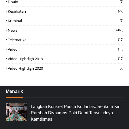
Disain
(6)
Kesehatan
(27)
Kriminal
(3)
News
(465)
Telematika
(10)
Video
(15)
Video Hightligh 2019
(10)
Video Hightligh 2020
(2)
Menarik
Langkah Konkret Pasca Korlantas: Senkom Kini
Rambah Divhumas Polri Demi Terwujudnya
Kamtibmas