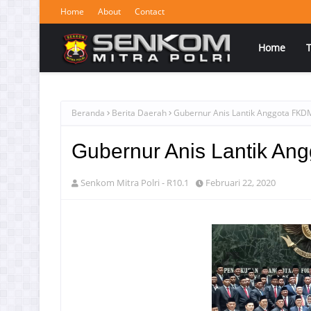
Home
About
Contact
Home
Beranda
Berita Daerah
Gubernur Anis Lantik Anggota FKD
Gubernur Anis Lantik An
Senkom Mitra Polri - R10.1
Februari 22, 2020