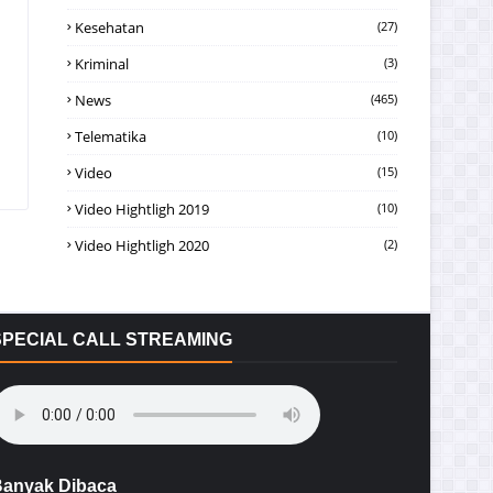
Kesehatan
(27)
Kriminal
(3)
News
(465)
Telematika
(10)
Video
(15)
Video Hightligh 2019
(10)
Video Hightligh 2020
(2)
SPECIAL CALL STREAMING
anyak Dibaca