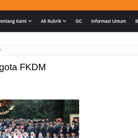
Tentang Kami
All Rubrik
SIC
Informasi Umum
B
M
ggota FKDM