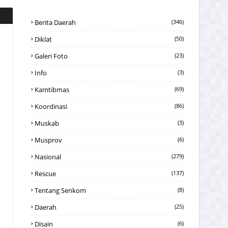
Berita Daerah
(346)
Diklat
(50)
Galeri Foto
(23)
Info
(3)
Kamtibmas
(69)
Koordinasi
(86)
Muskab
(3)
Musprov
(6)
Nasional
(279)
Rescue
(137)
Tentang Senkom
(8)
Daerah
(25)
Disain
(6)