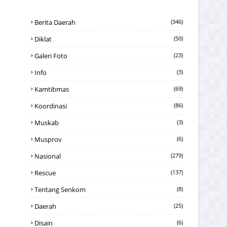
Berita Daerah
(346)
Diklat
(50)
Galeri Foto
(23)
Info
(3)
Kamtibmas
(69)
Koordinasi
(86)
Muskab
(3)
Musprov
(6)
Nasional
(279)
Rescue
(137)
Tentang Senkom
(8)
Daerah
(25)
Disain
(6)