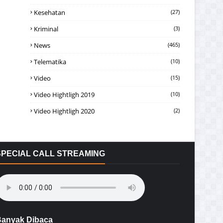
Kesehatan
(27)
Kriminal
(3)
News
(465)
Telematika
(10)
Video
(15)
Video Hightligh 2019
(10)
Video Hightligh 2020
(2)
SPECIAL CALL STREAMING
anyak Dibaca