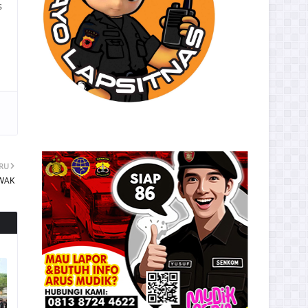
s
ARU
WAK