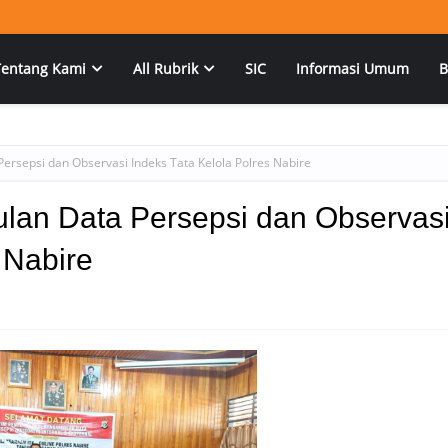
Tentang Kami
All Rubrik
SIC
Informasi Umum
B
rsepsi dan Observasi Indeks Tata Kelola Polres Nabire
lan Data Persepsi dan Observas
 Nabire