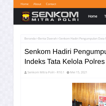
Home
About
Contact
Home
Beranda
Berita Daerah
Senkom Hadiri Pengumpulan Data Pe
Senkom Hadiri Pengumpu
Indeks Tata Kelola Polres
Senkom Mitra Polri - R10.1
Mei 15, 2021