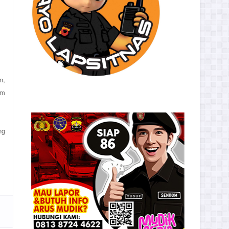
n,
am
ng