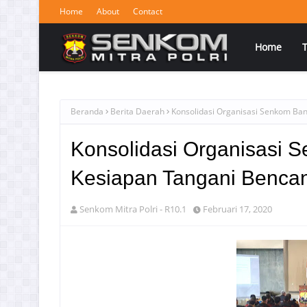
Home
About
Contact
Home
Beranda
Berita Daerah
Konsolidasi Organisasi Senkom Ba
Konsolidasi Organisasi
Kesiapan Tangani Benca
Senkom Mitra Polri - R10.1
Februari 17, 2020