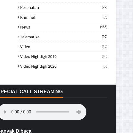
Kesehatan
(27)
Kriminal
(3)
News
(465)
Telematika
(10)
Video
(15)
Video Hightligh 2019
(10)
Video Hightligh 2020
(2)
SPECIAL CALL STREAMING
anyak Dibaca