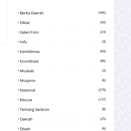
Berita Daerah
(346)
Diklat
(50)
Galeri Foto
(23)
Info
(3)
Kamtibmas
(69)
Koordinasi
(86)
Muskab
(3)
Musprov
(6)
Nasional
(279)
Rescue
(137)
Tentang Senkom
(8)
Daerah
(25)
Disain
(6)