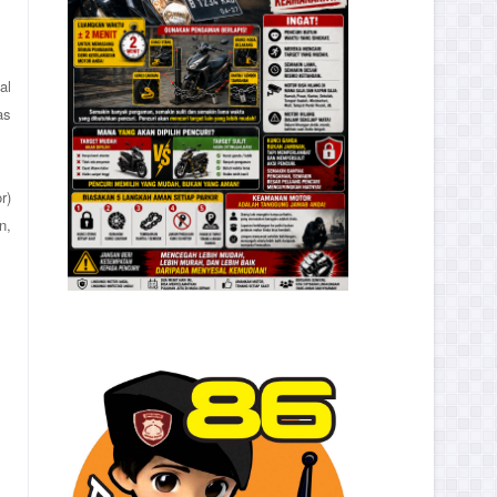
al
as
r)
n,