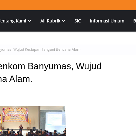
Tentang Kami
All Rubrik
SIC
Informasi Umum
B
nyumas, Wujud Kesiapan Tangani Bencana Alam.
 Senkom Banyumas, Wujud
na Alam.